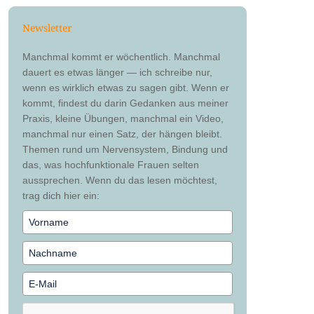
Newsletter
Manchmal kommt er wöchentlich. Manchmal
dauert es etwas länger — ich schreibe nur,
wenn es wirklich etwas zu sagen gibt. Wenn er
kommt, findest du darin Gedanken aus meiner
Praxis, kleine Übungen, manchmal ein Video,
manchmal nur einen Satz, der hängen bleibt.
Themen rund um Nervensystem, Bindung und
das, was hochfunktionale Frauen selten
aussprechen. Wenn du das lesen möchtest,
trag dich hier ein: