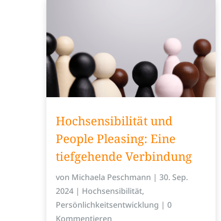
Hochsensibilität und
People Pleasing: Eine
tiefgehende Verbindung
von
Michaela Peschmann
|
30. Sep.
2024
|
Hochsensibilität
,
Persönlichkeitsentwicklung
| 0
Kommentieren